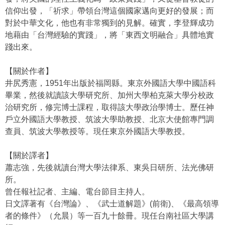
信仰出發，「祈求」帶領台灣這個國家邁向更好的發展；而
對於中華文化，他也有非常獨到的見解。確實，李登輝成功
地藉由「台灣經驗的實踐」，將「東西文明融合」具體地實
踐出來。
【關於作者】
井尻秀憲，1951年出版於福岡縣。東京外國語大學中國語科
畢業，然後就讀該大學研究所、加州大學柏克萊大學分校政
治研究所，修完博士課程，取得該大學政治學博士。歷任神
戶立外國語大學教授、筑波大學助教授、北京大使館專門調
查員、筑波大學教授等。現任東京外國語大學教授。
【關於譯者】
蕭志強，先後就讀台灣大學法律系、東吳日研所、法光佛研
所。
曾任報社記者、主編、電台節目主持人。
日文譯著有《台灣論》、《武士道解題》(前衛)、《最高領導
者的條件》（允晨）等一百九十餘冊。現任台南社區大學講