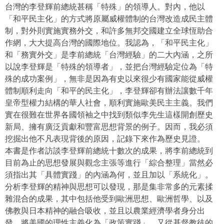
台灣的李登輝前總統甚稱「特殊」的領導人。對內，他以
「和平民主化」的方式將原屬威權體制的台灣改造成民主體
制，對外則實施實務外交，和許多無邦交國建立全球恆助合
作網，大大提高台灣的國際地位。我認為，「和平民主化」
和「務實外交」是李前總統「台灣經驗」的二大內涵，之所
以說李登輝是「特殊的領導者」，並把台灣經驗定位為「特
殊的成功案例」，無非是因為有史以來很少有國家能從威權
體制順利走向「和平的民主化」，李登輝卻有辦法讓數千年
皇帝型權力結構的華人社會，順利實施歐美民主主義。我們
實在很難在世界各國領袖之中找到類似李先生這樣開創歷史
新局、擁有廣泛貢獻和豐富思想背景的例子。因而，我必須
挖掘出他不凡表現背後的原因，記錄下來作為歷史見證。
本書是作者訪談李登輝前總統十數次的成果，將李前總統到
目前為止的思想發展與觀念主張等進行「綜合整理」當然必
須指出其「具體實踐」的內涵為何，並且加以「系統化」。
分析李登輝的精神與思想可以發現，那是集非常多的元素揉
雜混合的成果，其中包括他受到歐洲思想、歐洲哲學、以及
佛教與日本精神的融合吸收，並且以農業經濟學者身分出
發，將美國的理性主義化為「政策實踐」，又從基督教徒的