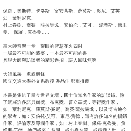
保羅．奧斯特、卡洛斯．富安蒂斯、薛莫斯．奚尼、艾芙
烈．葉利尼克、
村上春樹、喬賽．薩拉馬戈、安伯托．艾可 、 湯瑪斯．佛里
曼、 保羅．克魯曼……
當大師齊聚一堂，耀眼的智慧花火四射
一場最不可能的盛宴，一本最不可能的書
具現大師與訪談者的精彩過招，讓人回味無窮
大師風采，處處機鋒
國立交通大學外文系教授 馮品佳 鄭重推薦
本書是集結了當今世界文壇，四十位知名作家的訪談錄。除
了網羅許多諾貝爾獎、布克獎、普立茲獎…等得獎作家，
如：葉利尼克、薛莫斯‧奚尼、喬賽‧薩拉馬戈，以及博古通今
的學者，如：安伯托‧艾可、東尼‧賈德，還有許多知名的暢銷
作家、評論家及專欄作家，如：村上春樹、保羅‧克魯曼、詹
姆斯‧伍德。他們或來自貧困，或出身名流，或積極入世，或