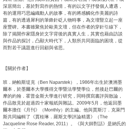
深居簡出，基於對寫作的熱情，有的以文字抒發個人遭遇，
有的運用巧思編織動人的故事，有的將感觸化作美麗的詩
篇，有的透過犀利的筆鋒針砭人物時事，為文壇豎立起一座
座豐碑。本書雖聚焦於歐美文壇，但在作者的穿針引線下，
除了揭開作家隱身於文字背後的真實人生，其實也藉由訪談
與作品的探討，凸顯大時代下，人類所共同面臨的困境，從
而對若干議題進行回顧與省思。
【關於作者】
班．納帕斯堤克（Ben Naparstek），1986年出生於澳洲墨
爾本，於墨爾本大學獲得文學暨法學雙學位，然後赴巴爾的
摩的約翰．霍普金斯大學進行研究，同時撰寫書評與散論，
作品散見於超過四十家報紙與雜誌。2009年5月，他返回墨
爾本擔任《月刊》（Monthly）的主編。他與賈斯汀．克萊門
斯共同編輯了《賈桂琳．羅斯文學評論精選》（The
Jacqueline Rose Reader, 2011）。《與大師對話》是納氏的