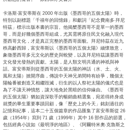
卡洛斯‧富安蒂斯在 2000 年出版《墨西哥的五個太陽》時，
特別以副標題「千禧年的回憶錄」和獻詞「紀念費南多‧拜尼
特茲」標示出版本書的宗旨。他揭櫫墨西哥不是單一的墨西
哥，而是好幾個墨西哥組成，尤其需將原住民文化融入現代
墨西哥文化，才是真正完整的墨西哥面貌。拜尼特茲在近九
秩高齡西歸，富安蒂斯以《墨西哥的五個太陽》緬懷致意，
象徵墨西哥多元文化的歷史與蛻變，以及拜尼特茲讓墨西哥
文化發光發熱的貢獻。太陽，是人類文明共通的神祇與神
話。富安蒂斯則從墨西哥的五個太陽的神話（水、土、火、
風和太陽）掀開序曲，傳說中天神兄弟間時有紛爭，幾個太
陽輪番被創造又相繼毀滅，衍生的以人祭祀太陽的儀式也是
為了不讓天神憤怒，讓大地免於黑暗的信仰緣由。《墨西哥
的五個太陽》猶如資深歌手的暢銷曲精選集，宛若得終身成
就獎的畢生重要事蹟回顧，像「歷史上的今天」銘刻過往的
記憶和紀事，這本二十五個篇章的作品匯集了富安蒂斯從 26
歲（1954年）寫到 71 歲（1999年）其中 16 部作品的節選，
包括經典小說如《最明淨的地區》、《阿爾特米奧‧克魯斯之