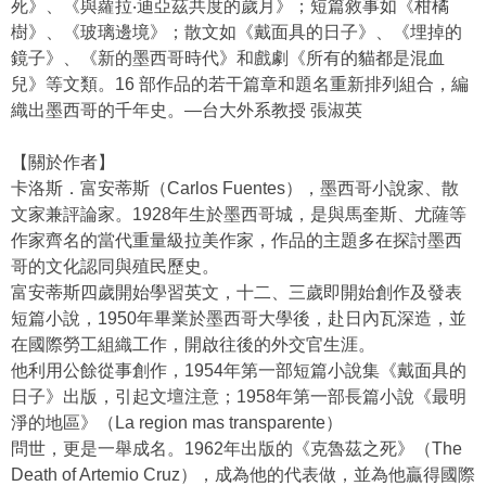
死》、《與蘿拉‧迪亞茲共度的歲月》；短篇敘事如《柑橘
樹》、《玻璃邊境》；散文如《戴面具的日子》、《埋掉的
鏡子》、《新的墨西哥時代》和戲劇《所有的貓都是混血
兒》等文類。16 部作品的若干篇章和題名重新排列組合，編
織出墨西哥的千年史。—台大外系教授 張淑英
【關於作者】
卡洛斯．富安蒂斯（Carlos Fuentes），墨西哥小說家、散
文家兼評論家。1928年生於墨西哥城，是與馬奎斯、尤薩等
作家齊名的當代重量級拉美作家，作品的主題多在探討墨西
哥的文化認同與殖民歷史。
富安蒂斯四歲開始學習英文，十二、三歲即開始創作及發表
短篇小說，1950年畢業於墨西哥大學後，赴日內瓦深造，並
在國際勞工組織工作，開啟往後的外交官生涯。
他利用公餘從事創作，1954年第一部短篇小說集《戴面具的
日子》出版，引起文壇注意；1958年第一部長篇小說《最明
淨的地區》（La region mas transparente）
問世，更是一舉成名。1962年出版的《克魯茲之死》（The
Death of Artemio Cruz），成為他的代表做，並為他贏得國際