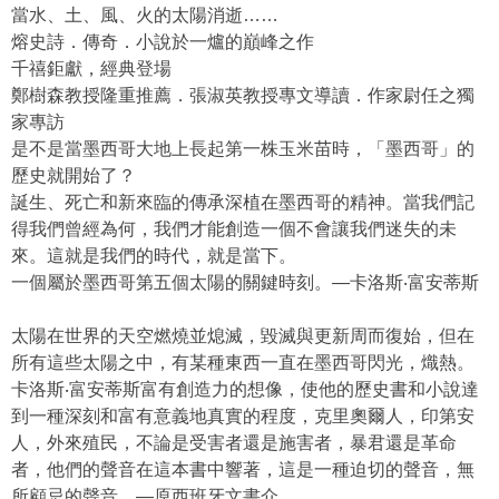
當水、土、風、火的太陽消逝……
熔史詩．傳奇．小說於一爐的巔峰之作
千禧鉅獻，經典登場
鄭樹森教授隆重推薦．張淑英教授專文導讀．作家尉任之獨
家專訪
是不是當墨西哥大地上長起第一株玉米苗時，「墨西哥」的
歷史就開始了？
誕生、死亡和新來臨的傳承深植在墨西哥的精神。當我們記
得我們曾經為何，我們才能創造一個不會讓我們迷失的未
來。這就是我們的時代，就是當下。
一個屬於墨西哥第五個太陽的關鍵時刻。—卡洛斯‧富安蒂斯
太陽在世界的天空燃燒並熄滅，毀滅與更新周而復始，但在
所有這些太陽之中，有某種東西一直在墨西哥閃光，熾熱。
卡洛斯‧富安蒂斯富有創造力的想像，使他的歷史書和小說達
到一種深刻和富有意義地真實的程度，克里奧爾人，印第安
人，外來殖民，不論是受害者還是施害者，暴君還是革命
者，他們的聲音在這本書中響著，這是一種迫切的聲音，無
所顧忌的聲音。—原西班牙文書介