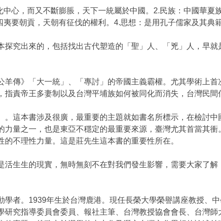
化中心，而又不斷膨脹，天下一統屬於中國。2.民族：中國華
四夷要朝貢，天朝有征伐的權利。4.思想：是用孔子儒家及其典
本探究出來的，包括找出古代塑造的「聖」人、「兇」人，早就
公羊傳》「大一統」、「專討」的帝國主義霸權。尤其學術上首
，指責帝王多妻制以及台灣平埔族如何被同化而消失，台灣民間
〉。這本書涉及很廣，最重要的主題就如書名所標示，在檢討中
的力量之一，也是東亞不穩定的最重要來源，臺灣尤其首當其衝
性的不理性力量。這是莊先生這本書的重要性所在。
是活生生的現實，無時無刻不在對我們發生影響，需要大家了解
動學者。1939年生於台灣鹿港。現任長榮大學榮譽講座教授、
學研究指導委員會委員、報社主筆、台灣教授協會會長、台灣師