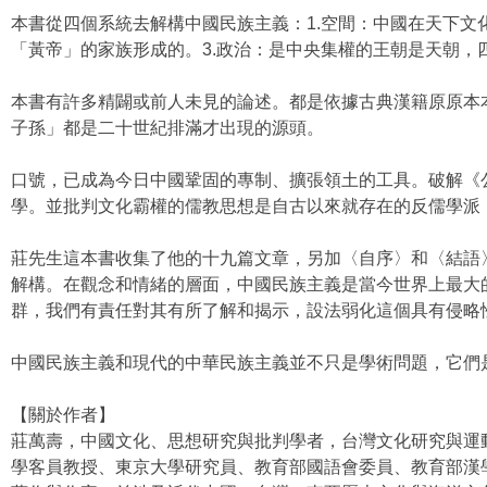
本書從四個系統去解構中國民族主義：1.空間：中國在天下文
「黃帝」的家族形成的。3.政治：是中央集權的王朝是天朝，
本書有許多精闢或前人未見的論述。都是依據古典漢籍原原本
子孫」都是二十世紀排滿才出現的源頭。
口號，已成為今日中國鞏固的專制、擴張領土的工具。破解《
學。並批判文化霸權的儒教思想是自古以來就存在的反儒學派
莊先生這本書收集了他的十九篇文章，另加〈自序〉和〈結語
解構。在觀念和情緒的層面，中國民族主義是當今世界上最大
群，我們有責任對其有所了解和揭示，設法弱化這個具有侵略
中國民族主義和現代的中華民族主義並不只是學術問題，它們
【關於作者】
莊萬壽，中國文化、思想研究與批判學者，台灣文化研究與運
學客員教授、東京大學研究員、教育部國語會委員、教育部漢