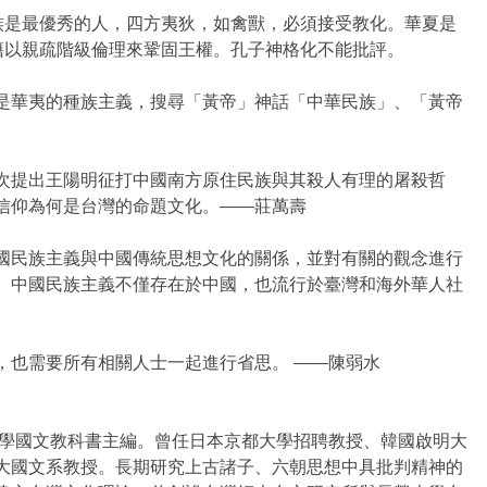
夏族是最優秀的人，四方夷狄，如禽獸，必須接受教化。華夏是
籍以親疏階級倫理來鞏固王權。孔子神格化不能批評。
是華夷的種族主義，搜尋「黃帝」神話「中華民族」、「黃帝
次提出王陽明征打中國南方原住民族與其殺人有理的屠殺哲
信仰為何是台灣的命題文化。——莊萬壽
國民族主義與中國傳統思想文化的關係，並對有關的觀念進行
。中國民族主義不僅存在於中國，也流行於臺灣和海外華人社
，也需要所有相關人士一起進行省思。 ——陳弱水
中學國文教科書主編。曾任日本京都大學招聘教授、韓國啟明大
大國文系教授。長期研究上古諸子、六朝思想中具批判精神的