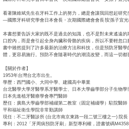
看著陳維斌先生在牙科工作上的努力，總是會讓我回想起研究
—國際牙科研究學會日本會長・次期國際總會會長∣安孫子宜光
本書想要告訴大家的既不是過去的知識，也不是對未來遙遠的
口腔內，而是會引起全身內臟和骨骼的疾病，所以不要輕忽口
書中雖然提到了許多最新的治療方法和科技，但是預防牙醫學
體，更容易施行。預防不會隨著時代的潮流改變，而這一切都
【關於作者】
1953年台灣台北市出生。
學歷：西門國小、大同中學、建國高中畢業
台北醫學大學牙醫學系牙醫學士、日本大學齒學部分子生物學
日本先進植牙醫療學會專門醫師
歷任：廣島大學齒學部補綴第二教室（固定補綴學）駐院醫師
平和福祉衛生學院非常勤講師
現任：不二牙醫診所 (台北市南京東路一段二號三樓之一) 院長
專利：2012「牙周病預防牙刷」新型專利權，證書號碼M4358