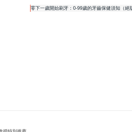
零下一歲開始刷牙：0-99歲的牙齒保健須知（絕
教授特別推薦