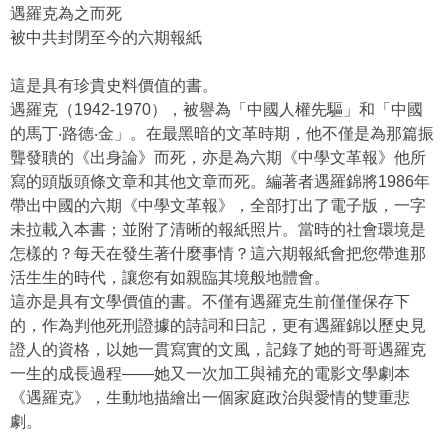
遇羅克為之而死
被中共封閉至今的六期報紙
這是具有珍貴史料價值的書。
遇羅克（1942-1970），被譽為「中國人權先驅」和「中國
的馬丁‧路德‧金」。在最黑暗的文革時期，他不僅是為那篇振
聾發聵的《出身論》而死，亦是為六期《中學文革報》他所
寫的頭版頭條文章和其他文章而死。編著者遇羅錦將1986年
帶出中國的六期《中學文革報》，全部打出了電子版，一字
未拉載入本書；並附了清晰的報紙照片。當時的社會環境是
怎樣的？每天在發生著什麼事情？這六期報紙會把您帶進那
活生生的時代，讓您有如親臨其境般地體會。
這亦是具有文學價值的書。不僅有遇羅克生前僅僅保存下
的，作為判他死刑證據的詩詞和日記，更有遇羅錦以歷史見
證人的資格，以她一貫寫實的文風，記錄了她的哥哥遇羅克
一生的成長過程——她又一次加工與補充的電影文學劇本
《遇羅克》，生動地描繪出一個家庭政治與愛情的雙重悲
劇。