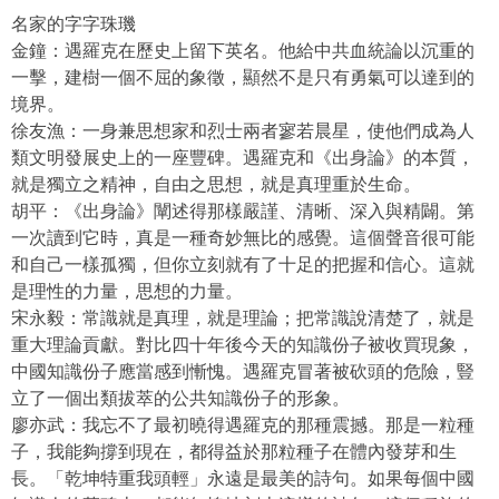
名家的字字珠璣
金鐘：遇羅克在歷史上留下英名。他給中共血統論以沉重的
一擊，建樹一個不屈的象徵，顯然不是只有勇氣可以達到的
境界。
徐友漁：一身兼思想家和烈士兩者寥若晨星，使他們成為人
類文明發展史上的一座豐碑。遇羅克和《出身論》的本質，
就是獨立之精神，自由之思想，就是真理重於生命。
胡平：《出身論》闡述得那樣嚴謹、清晰、深入與精闢。第
一次讀到它時，真是一種奇妙無比的感覺。這個聲音很可能
和自己一樣孤獨，但你立刻就有了十足的把握和信心。這就
是理性的力量，思想的力量。
宋永毅：常識就是真理，就是理論；把常識說清楚了，就是
重大理論貢獻。對比四十年後今天的知識份子被收買現象，
中國知識份子應當感到慚愧。遇羅克冒著被砍頭的危險，豎
立了一個出類拔萃的公共知識份子的形象。
廖亦武：我忘不了最初曉得遇羅克的那種震撼。那是一粒種
子，我能夠撐到現在，都得益於那粒種子在體內發芽和生
長。「乾坤特重我頭輕」永遠是最美的詩句。如果每個中國