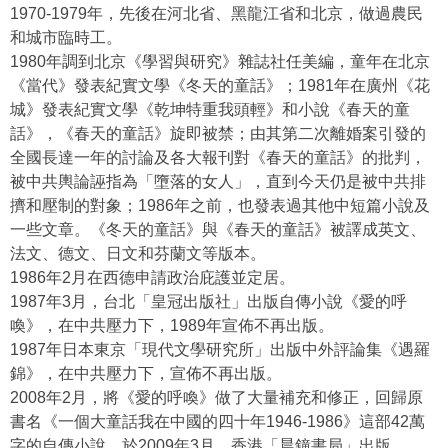
1970-1979年，先後在河北省、黑龍江省和北京，做過農民
和城市臨時工。
1980年調到北京《學習與研究》雜誌社任美編，童年在北京
《當代》發表紀實文學《冬天的童話》；1981年在廣州《花
城》發表紀實文學《乾坤特重我頭輕》和小說《春天的童
話》，《春天的童話》旋即被禁；由其第二次離婚案引發的
全國長達一年的討論及各大報刊對《春天的童話》的批判，
被中共輿論誣指為「墮落的女人」，直到今天仍是被中共排
擠和壓制的對象；1986年之前，也發表過其他中短篇小說及
一些文章。《冬天的童話》與《春天的童話》被譯成英文、
法文、德文、日文和芬蘭文等版本。
1986年2月在西德申請政治庇護並定居。
1987年3月，台北「皇冠出版社」出版自傳小說《愛的呼
喚》，在中共壓力下，1989年宣佈不再出版。
1987年日本東京「現代文學研究所」出版中外評論集《遇羅
錦》，在中共壓力下，宣佈不再出版。
2008年2月，將《愛的呼喚》做了大量補充和修正，回歸原
書名《一個大童話我在中國的四十年1946-1986》這部42萬
字的自傳小說，於2009年3月，香港「晨鐘書局」出版。