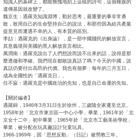
知識人的墓碑上，都能無愧地刻上這樣的詩句，這個種族的
遺傳基因就改變了。
魏京生：遇羅克知識淵博，勤於思考，最重要的事非常勇
敢，敢用自己的生命堅持自己的說法，和那些因為給共產黨
提意見而遭遇不幸的人，有本質的區別。
李劼：遇羅克的《出身論》，是一部中國賤民的解放宣言，
其意義堪與美國的黑人解放宣言相比。
萬潤南：遇羅克說出了人們想說而說不出來的話，說得是那
麼透徹和準確。我們現在都敢說真話了嗎？今天的中國，說
真話仍要付出高昂的代價。我也有個夢：每年的三月五日，
成為全國性的「遇羅克日」。
任不寐：遇羅克是中國政治的先知，也是自己命運的先知。
【關於編者】
遇羅錦，1946年3月31日生於徐州，三歲隨全家遷至北京。
1958年於「北京市東京區一中心小學」畢業，1961年於「北
京女十二中」初中畢業，1965年於「北京市工藝美術學校」
畢業，被分配在玩具廠設計兒童玩具。
1966-1969年，因「思想反動」（日記）被勞教三年。