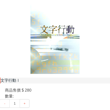
文字行動Ⅰ
商品售價
$ 280
數量:
-
+