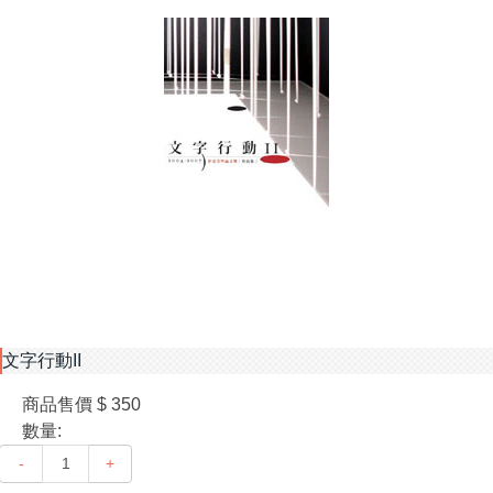
文字行動II
商品售價
$ 350
數量:
-
+