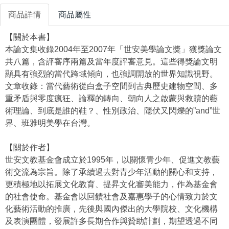
商品詳情
商品屬性
【關於本書】
本論文集收錄2004年至2007年「世安美學論文獎」獲獎論文
共八篇，含評審序兩篇及當年度評審意見。這些得獎論文明
顯具有強烈的當代跨域傾向，也強調開放的世界知識視野。
文章收錄：當代藝術從白盒子空間到古典歷史建物空間、多
重矛盾與零度瘋狂、論釋的轉向、朝向人之啟蒙與救贖的藝
術理論、到底是誰的鞋？、性別政治、隱伏又閃爍的”and”世
界、班雅明美學在台灣。
【關於作者】
世安文教基金會成立於1995年，以關懷青少年、促進文教藝
術交流為宗旨。除了承續過去對青少年活動的關心和支持，
更積極地以拓展文化教育、提昇文化審美能力，作為基金會
的社會使命。基金會以回饋社會及嘉惠學子的心情致力於文
化藝術活動的推廣，先後與國內傑出的大學院校、文化機構
及表演團體，發展許多長期合作與贊助計劃，期望透過不同