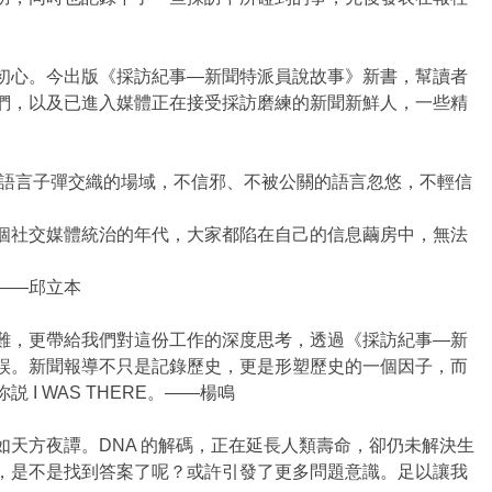
初心。今出版《採訪紀事—新聞特派員說故事》新書，幫讀者
們，以及已進入媒體正在接受採訪磨練的新聞新鮮人，一些精
和語言子彈交織的場域，不信邪、不被公關的語言忽悠，不輕信
個社交媒體統治的年代，大家都陷在自己的信息繭房中，無法
——邱立本
難，更帶給我們對這份工作的深度思考，透過《採訪紀事—新
誤。新聞報導不只是記錄歷史，更是形塑歷史的一個因子，而
 WAS THERE。——楊鳴
天方夜譚。DNA 的解碼，正在延長人類壽命，卻仍未解決生
，是不是找到答案了呢？或許引發了更多問題意識。足以讓我