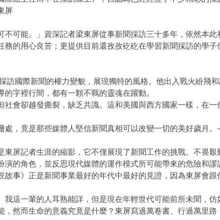
東屏
可不可能。」資深記者梁東屏從事新聞採訪三十多年，依然本此
任務的用心良苦；更提供目前還孜孜矻矻在學習新聞採訪的學子
，採訪國際新聞的權力變貌，展現獨特的風格。他出入戰火紛飛
導的字裡行間，都有一顆不羈的靈魂在躍動。
但社會卻越發撕裂，缺乏共識。這和美國與西方國家一樣，在一
珊處，竟是那些媒體人堅信新聞真相可以改變一切的美好歲月。
是東屏記者生涯的縮影，它不僅展現了新聞工作的挑戰、不畏艱
扮演的角色，並反思現代媒體的運作模式所可能帶來的危險和謬
事》正是新聞事業最好的年代中最好的見證，因為東屏會跟你説 I
。我這一輩的人耳熟能詳，但是現在年輕世代可能前所未聞，仿如
能，然而生命的意義究竟是什麼？東屏寫過萬卷書、行過萬里路