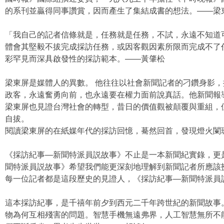
的系刊並贏得同事讚賞，因而產生了集結成書的想法。——梁
「我自己的記者信條就是，任務就是任務，不試，永遠不知道
體會其堅毅不拔完成採訪任務，或因客觀因素所限而完成不了
彩罕見而深具啟發性的採訪範本。——黃肇松
梁東屏是媒體人的異數。 他往往以社會新聞記者的刁鑽身影
政客，永遠奮勇向前，也永遠要在權力面前說真話。他新聞報
梁東屏也見證台灣社會的轉型，昔日的價值觀被顛覆與重組，
自拔。
閱讀梁東屏的在紙媒年代的採訪回憶，驀然回首，發現燈火闌
《採訪紀事—新聞特派員説故事》不止是一本新聞紀實錄，更
聞特派員説故事》希望我們能更深刻地理解到新聞記者所應該
每一位記者都是這段歷史的見證人，《採訪紀事—新聞特派員説故
這本採訪紀事，是千禧年前夕到西元二千年跨世紀的新聞故事
物為何互相殘害的問題。智慧手機無遠弗界，人工智慧無所不