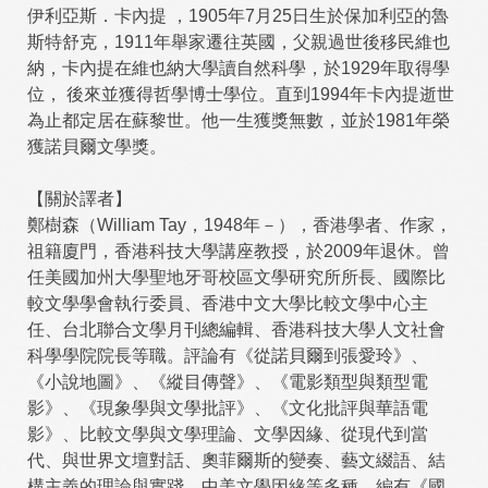
伊利亞斯．卡內提 ，1905年7月25日生於保加利亞的魯
斯特舒克，1911年舉家遷往英國，父親過世後移民維也
納，卡內提在維也納大學讀自然科學，於1929年取得學
位， 後來並獲得哲學博士學位。直到1994年卡內提逝世
為止都定居在蘇黎世。他一生獲獎無數，並於1981年榮
獲諾貝爾文學獎。
【關於譯者】
鄭樹森（William Tay，1948年－），香港學者、作家，
祖籍廈門，香港科技大學講座教授，於2009年退休。曾
任美國加州大學聖地牙哥校區文學研究所所長、國際比
較文學學會執行委員、香港中文大學比較文學中心主
任、台北聯合文學月刊總編輯、香港科技大學人文社會
科學學院院長等職。評論有《從諾貝爾到張愛玲》、
《小說地圖》、《縱目傳聲》、《電影類型與類型電
影》、《現象學與文學批評》、《文化批評與華語電
影》、比較文學與文學理論、文學因緣、從現代到當
代、與世界文壇對話、奧菲爾斯的變奏、藝文綴語、結
構主義的理論與實踐、中美文學因緣等多種。編有《國