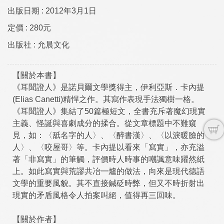
出版日期 :
2012年3月1日
定價 :
280元
出版社 :
允晨文化
【關於本書】
《耳聞證人》是諾貝爾文學獎得主，伊利亞斯．卡內提
(Elias Canetti)精悍之作。其寫作表現手法獨樹一格。
《耳聞證人》集結了50篇極短文，全書充斥著魔幻現實
主義、怪誕與喜劇成分的揉合。從文章標題中不難窺
見，如：〈舐名字的人〉、〈醉書漢〉、〈以淚暖臉的
人〉、〈咬屋哥〉等。卡內提以看來「寫實」，亦充溢
著「非寫實」的筆觸，評價時人時事的嘲諷意味躍然紙
上。如此寫實與荒謬共冶一爐的做法，向來是現代德語
文學的重要風貌。其不直接鍼砭時弊，但又不時折射出
現實的矛盾風格令人拍案叫絕，值得再三回味。
【關於作者】