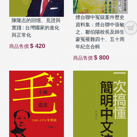
煙台聯中冤獄案件歷史
陳隆志的回憶、見證與
資料集：煙台聯中張敏
實踐 : 台灣國家的進化
之、鄒伯陽校長及師生
與正常化
蒙冤罹難四十、五十周
$ 420
商品售價
年紀念合輯
$ 800
商品售價