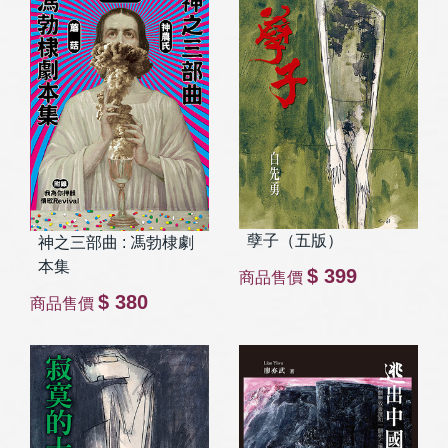
孽子（五版）
神之三部曲 : 馮勃棣劇
本集
$ 399
商品售價
$ 380
商品售價