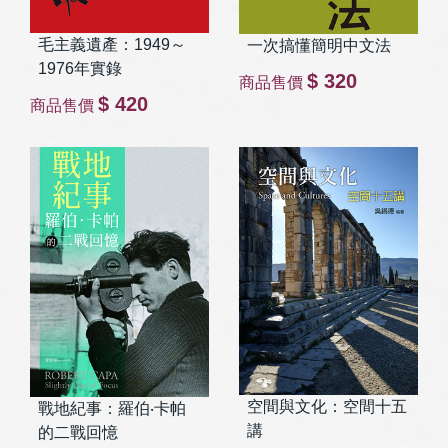
毛主義遺產：1949～
一次搞懂簡明中文法
1976年實錄
$ 320
商品售價
$ 420
商品售價
空間與文化：空間十五
戰地紀事：羅伯‧卡帕
講
的二戰回憶