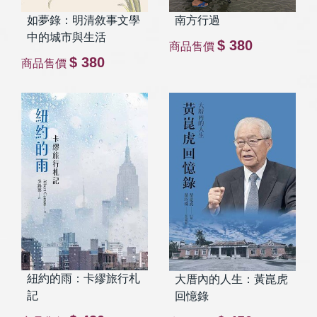
南方行過
如夢錄：明清敘事文學
中的城市與生活
$ 380
商品售價
$ 380
商品售價
紐約的雨：卡繆旅行札
大厝內的人生：黃崑虎
記
回憶錄