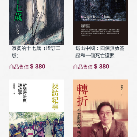
寂寞的十七歲（增訂二
逃出中國：四個無效簽
版）
證和一個死亡護照
$ 380
$ 380
商品售價
商品售價