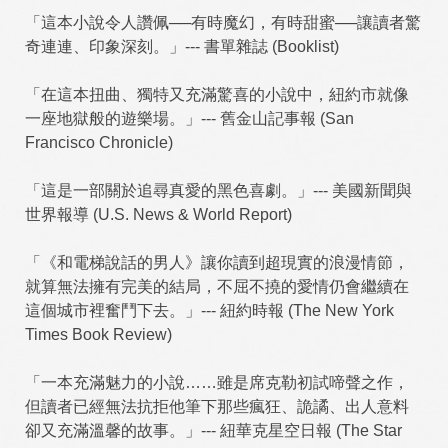
「這本小說令人讚佩──有時魔幻，有時甜蜜──讓讀者驚
奇連連、印象深刻。」--- 書單雜誌 (Booklist)
「在這本扭曲、獨特又充滿驚喜的小說中，紐約市就像
一座地獄般的遊樂場。」--- 舊金山記事報 (San
Francisco Chronicle)
「這是一部關於追尋真愛的黑色喜劇。」--- 美國新聞與
世界報導 (U.S. News & World Report)
「《和電梯說話的男人》讓你讀到超現實的浪漫情節，
就算無法擁有完美的結局，不屈不撓的愛情仍會繼續在
這個城市裡奮鬥下去。」--- 紐約時報 (The New York
Times Book Review)
「一本充滿魅力的小說……雖是席克勒初試啼聲之作，
但讀者已經無法抗拒他筆下那些瘋狂、詭譎、出人意料
卻又充滿溫馨的故事。」--- 紐華克星空日報 (The Star