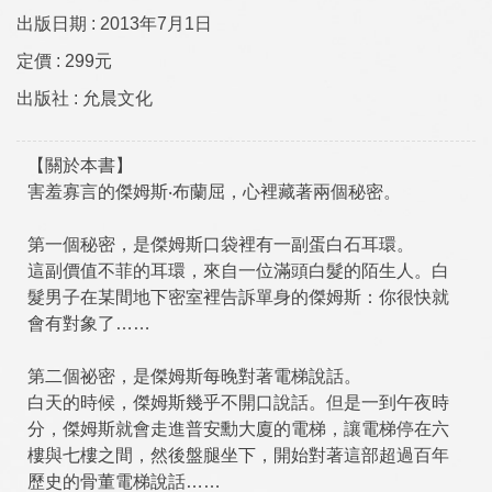
出版日期 :
2013年7月1日
定價 :
299元
出版社 :
允晨文化
【關於本書】
害羞寡言的傑姆斯‧布蘭屈，心裡藏著兩個秘密。
第一個秘密，是傑姆斯口袋裡有一副蛋白石耳環。
這副價值不菲的耳環，來自一位滿頭白髮的陌生人。白
髮男子在某間地下密室裡告訴單身的傑姆斯：你很快就
會有對象了……
第二個祕密，是傑姆斯每晚對著電梯說話。
白天的時候，傑姆斯幾乎不開口說話。但是一到午夜時
分，傑姆斯就會走進普安勳大廈的電梯，讓電梯停在六
樓與七樓之間，然後盤腿坐下，開始對著這部超過百年
歷史的骨董電梯說話……