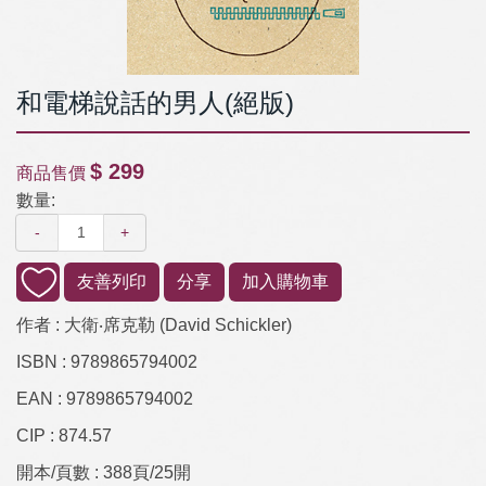
和電梯說話的男人(絕版)
$ 299
商品售價
數量:
-
+
友善列印
分享
加入購物車
作者 :
大衛‧席克勒 (David Schickler)
ISBN :
9789865794002
EAN :
9789865794002
CIP :
874.57
開本/頁數 :
388頁/25開