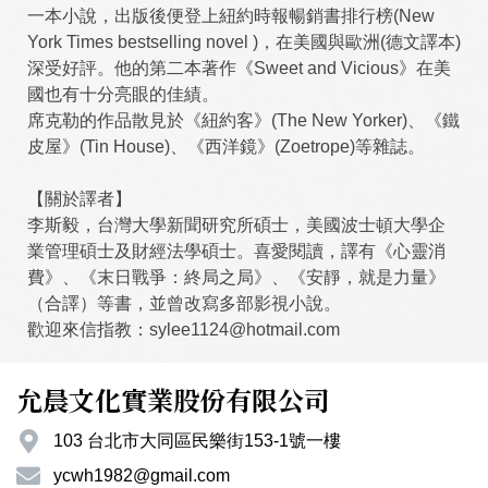
一本小說，出版後便登上紐約時報暢銷書排行榜(New
York Times bestselling novel )，在美國與歐洲(德文譯本)
深受好評。他的第二本著作《Sweet and Vicious》在美
國也有十分亮眼的佳績。
席克勒的作品散見於《紐約客》(The New Yorker)、《鐵
皮屋》(Tin House)、《西洋鏡》(Zoetrope)等雜誌。
【關於譯者】
李斯毅，台灣大學新聞研究所碩士，美國波士頓大學企
業管理碩士及財經法學碩士。喜愛閱讀，譯有《心靈消
費》、《末日戰爭：終局之局》、《安靜，就是力量》
（合譯）等書，並曾改寫多部影視小說。
歡迎來信指教：sylee1124@hotmail.com
允晨文化實業股份有限公司
103 台北市大同區民樂街153-1號一樓
ycwh1982@gmail.com