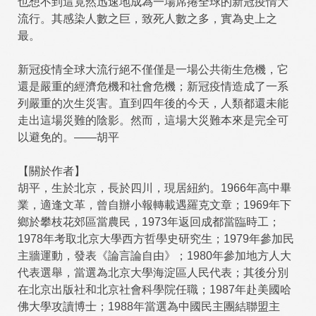
也想不到這竟然迅速地成為一場席捲全球的新冠疫情大
流行。其感染人數之巨，致死人數之多，實為史上之
最。
新冠疫情全球大流行絕不僅僅是一場公共衛生危機，它
還是嚴重的經濟危機和社會危機；新冠疫情造成了一系
列嚴重的次生災害。直到四年後的今天，人類都還未能
走出這場災難的陰影。然而，這場大災難本來是完全可
以避免的。——胡平
【關於作者】
胡平，生於北京，長於四川，現居紐約。1966年高中畢
業，適逢文革，曾自辦小報轉載遇羅克文章；1969年下
鄉於攀枝花郊區當農民，1973年返回成都當臨時工；
1978年考取北京大學西方哲學史研究生；1979年參加民
主牆運動，發表《論言論自由》；1980年參加地方人大
代表選舉，當選為北京大學海淀區人民代表；其後分別
在北京出版社和北京社會科學院任職；1987年赴美國哈
佛大學攻讀博士；1988年當選為中國民主團結聯盟主