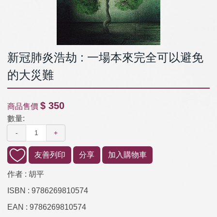
新冠肺炎浩劫 : 一場本來完全可以避免
的大災難
$ 350
商品售價
數量:
-
+
友善列印
分享
加入購物車
作者 :
胡平
ISBN :
9786269810574
EAN :
9786269810574