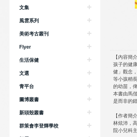
文集
風雲系列
美術考古叢刊
Flyer
【內容簡
生活保健
孩子的健
健」觀念
文選
等小孩稍
青平台
的幼苗，
本書由馬
圖博叢書
是而非的
新頭殼叢書
【作者簡
林炫沛，
群策會李登輝學校
院小兒科