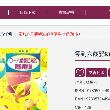
目錄下載
購書說明
活保健
零到六歲嬰幼兒的養護與照顧(絕版)
零到六歲嬰幼
友善列印
作者 :
林炫沛
ISBN :
9789579449
EAN :
9789579449
CIP :
428