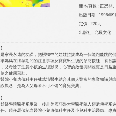
開本/頁數 :
正25開、
出版日期 :
1996年9
定價 :
220元
出版社 :
允晨文化
介】
康是家長永遠的功課，把襁褓中的娃娃拉拔成為一個能跑能跳的
，準媽媽在懷孕期間的注意事項及寶寶出生後的預防接種、養育
長，父母除了注意小孩的生理狀況，心智的啟發與關照更是日益
俾使之健康茁壯。
偕醫院小兒遺傳科主任林炫沛醫生結合其個人豐富的專業知識與
錯誤觀念，是為人父母者不可不備的育兒寶典。
介】
高雄醫學院醫學系畢業，後赴美國耶魯大學醫學院人類遺傳學系
主任。現任馬偕紀念醫院小兒遺傳科主任及小兒科主治醫師。專