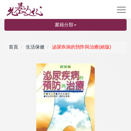
書籍分類
首頁
生活保健
泌尿疾病的預阼與治療(絕版)