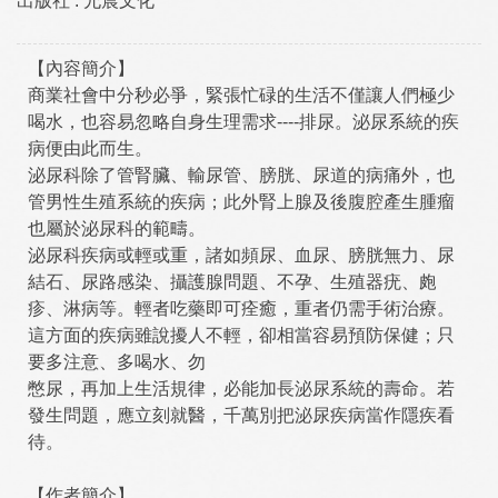
出版社 :
允晨文化
【內容簡介】
商業社會中分秒必爭，緊張忙碌的生活不僅讓人們極少
喝水，也容易忽略自身生理需求----排尿。泌尿系統的疾
病便由此而生。
泌尿科除了管腎臟、輸尿管、膀胱、尿道的病痛外，也
管男性生殖系統的疾病；此外腎上腺及後腹腔產生腫瘤
也屬於泌尿科的範疇。
泌尿科疾病或輕或重，諸如頻尿、血尿、膀胱無力、尿
結石、尿路感染、攝護腺問題、不孕、生殖器疣、皰
疹、淋病等。輕者吃藥即可痊癒，重者仍需手術治療。
這方面的疾病雖說擾人不輕，卻相當容易預防保健；只
要多注意、多喝水、勿
憋尿，再加上生活規律，必能加長泌尿系統的壽命。若
發生問題，應立刻就醫，千萬別把泌尿疾病當作隱疾看
待。
【作者簡介】