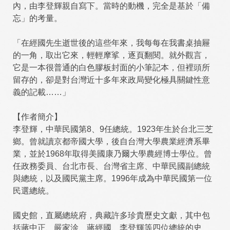
內，由李登輝親自寫下。當時的動機，完全是基於「備
忘」的考量。
「在經國先生逝世後的這些年來，我每每在我書桌抽屜
的一角，取出它來，輕輕摩挲，逐頁翻閱。就外觀言，
它是一本很普通的白色膠板封面的小筆記本，但裡頭所
留存的，卻是對台灣近十多年來政局變化極具關鍵性意
義的記載……」
【作者簡介】
李登輝，中華民國第8、9任總統。1923年生於台北三芝
鄉。曾就讀京都帝國大學，後自台灣大學農業經濟系畢
業，並於1968年取得美國康乃爾大學農經博士學位。曾
任政務委員、台北市長、台灣省主席、中華民國副總統
與總統，以及國民黨主席。1996年成為中華民國第一位
民選總統。
國史館，直屬總統府，典藏許多珍貴歷史文獻，其中包
括蔣中正、嚴家淦、蔣經國、李登輝等四位總統的史