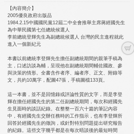
【內容簡介】
2005優良政府出版品
1984.2.15中國國民黨12屆二中全會推舉主席蔣經國先生
為中華民國第七任總統候選人
李前總統登輝先生為副總統候選人 台灣的民主進程就此
進入一個新紀元
本書以前總統李登輝先生擔任副總統期間的親筆手稿為
主，口述訪談為輔，呈現他在副總統期間輔佐國政、參
與決策的情形。全書含作者序、編者序、正文、附錄等
文，共約10萬字，配圖47張，手稿圖檔133頁。
這一本書，並不是回憶錄或評論性質的文字，而是李登
輝在擔任經國先生的第二任副總統期間，每次和經國先
生見面時的談話紀錄。在整整一百六十篇的筆記內容
中，有經國先生交辦任務時的工作指示，也有李登輝所
回答於經國先生的徵詢，或針對特別問題提出研究報告
的紀錄。這些文字幾乎都是在每次晤談後的最短時間