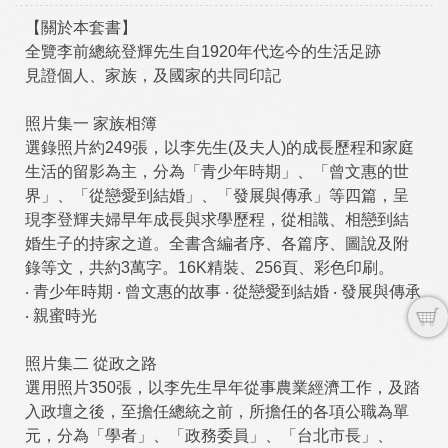
【關於本套書】
全覽李前總統登輝先生自1920年代迄今的生活足跡
見證個人、家族，及國家的共同印記
照片集一 家族相簿
選錄照片約249張，以李先生(及夫人)的成長歷程和家庭
生活的留影為主，分為「青少年時期」、「曾文惠的世
界」、「從戀愛到結婚」、「發展與傳承」等四篇，呈
現李登輝夫婦早年成長與求學歷程，從相識、相戀到結
婚生子的持家之道。全書含編者序、各篇序、圖說及附
錄等文，共約3萬字。16K精裝、256頁、彩色印刷。
‧ 青少年時期 ‧ 曾文惠的故事 ‧ 從戀愛到結婚 ‧ 發展與傳承
‧ 親蜜時光
照片集二 從政之路
選用照片350張，以李先生早年從事農業經濟工作，及踏
入政壇之後，至擔任總統之前，所擔任的各項公職為單
元，分為「學者」、「政務委員」、「台北市長」、