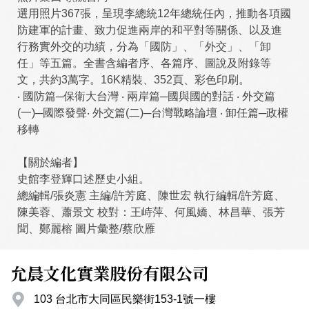
選用照片367張，呈現李總統12年總統任內，推動各項國
防建軍的計畫、致力促進兩岸的和平對等關係、以及進
行務實外交的功績，分為「國防」、「外交」、「卸
任」等五篇。全書含編者序、各篇序、圖說及附錄等
文，共約3萬字。16K精裝、352頁、彩色印刷。
‧ 國防篇─保衛大台灣 ‧ 兩岸篇─國與國的對話 ‧ 外交篇
(一)─國際發聲‧ 外交篇(二)─台灣戰略論壇 ‧ 卸任篇─政權
移轉
【關於編者】
史館李登輝口述歷史小組。
總編輯/張炎憲 主編/許芳庭、陳世宏 執行編輯/許芳庭、
陳美蓉、蕭景文 校對：王峙萍、何風嬌、林昌華、張芳
聞、鄭麗榕 圖片彙整/蔡欣雁
允晨文化實業股份有限公司
103 台北市大同區民樂街153-1號一樓