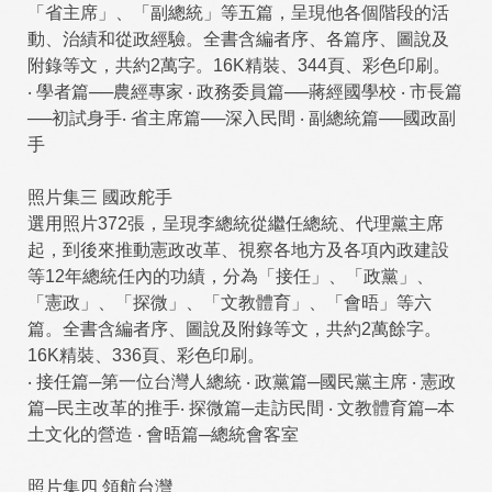
「省主席」、「副總統」等五篇，呈現他各個階段的活
動、治績和從政經驗。全書含編者序、各篇序、圖說及
附錄等文，共約2萬字。16K精裝、344頁、彩色印刷。
‧ 學者篇──農經專家 ‧ 政務委員篇──蔣經國學校 ‧ 市長篇
──初試身手‧ 省主席篇──深入民間 ‧ 副總統篇──國政副
手
照片集三 國政舵手
選用照片372張，呈現李總統從繼任總統、代理黨主席
起，到後來推動憲政改革、視察各地方及各項內政建設
等12年總統任內的功績，分為「接任」、「政黨」、
「憲政」、「探微」、「文教體育」、「會晤」等六
篇。全書含編者序、圖說及附錄等文，共約2萬餘字。
16K精裝、336頁、彩色印刷。
‧ 接任篇─第一位台灣人總統 ‧ 政黨篇─國民黨主席 ‧ 憲政
篇─民主改革的推手‧ 探微篇─走訪民間 ‧ 文教體育篇─本
土文化的營造 ‧ 會晤篇─總統會客室
照片集四 領航台灣