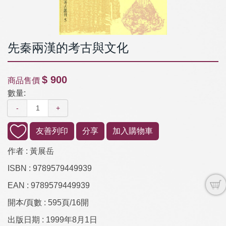
先秦兩漢的考古與文化
$ 900
商品售價
數量:
-
+
友善列印
分享
加入購物車
作者 :
黃展岳
ISBN :
9789579449939
EAN :
9789579449939
開本/頁數 :
595頁/16開
出版日期 :
1999年8月1日