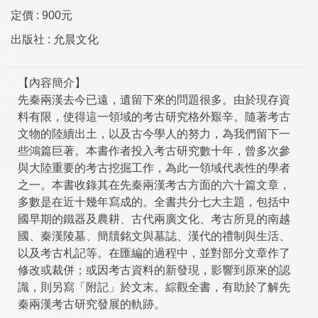
定價 :
900元
出版社 :
允晨文化
【內容簡介】
先秦兩漢去今已遠，遺留下來的問題很多。由於現存資
料有限，使得這一領域的考古研究格外艱辛。隨著考古
文物的陸續出土，以及古今學人的努力，為我們留下一
些鴻篇巨著。本書作者投入考古研究數十年，曾多次參
與大陸重要的考古挖掘工作，為此一領域代表性的學者
之一。本書收錄其在先秦兩漢考古方面的六十篇文章，
多數是在近十幾年寫成的。全書共分七大主題，包括中
國早期的鐵器及農耕、古代兩廣文化、考古所見的南越
國、秦漢陵墓、簡牘銘文與墓誌、漢代的禮制與生活、
以及考古札記等。在匯編的過程中，並對部分文章作了
修改或裁併；或因考古資料的新發現，影響到原來的認
識，則另寫「附記」於文末。綜觀全書，有助於了解先
秦兩漢考古研究發展的軌跡。