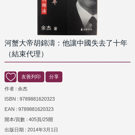
河蟹大帝胡錦濤：他讓中國失去了十年
（結束代理）
友善列印
分享
作者 :
余杰
ISBN :
9789881620323
EAN :
9789881620323
開本/頁數 :
405頁/25開
出版日期 :
2014年3月1日