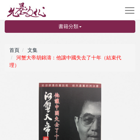
書籍分類
首頁
文集
河蟹大帝胡錦濤：他讓中國失去了十年（結束代
理）