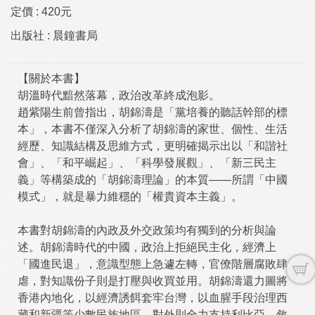
定價 :
420元
出版社 :
晨鐘書局
【關於本書】
胡溫時代黯然落幕，政治改革終成泡影。
趙紫陽生前曾指出，胡錦濤是「黨培養的聽話幹部的標
本」，本書不僅深入分析了胡錦濤的家世、個性、生活
經歷、知識結構及思維方式，更明確揭示出以「和諧社
會」、「和平崛起」、「科學發展觀」、「新三民主
義」等構築成的「胡錦濤理論」的本質——所謂「中國
模式」，就是暴力維穩的「權貴資本主義」。
本書對胡錦濤的內政及外交政策均有獨到的分析與論
述。胡錦濤時代的中國，政治上拒絕民主化，經濟上
「國進民退」，意識型態上急遽左轉，官僚階層腐敗肆
虐，對知識份子則是打壓與收買並用。胡錦濤還力圖將
香港內地化，以經濟誘餌套牢台灣，以血腥手段治理西
藏和新疆等少數民族地區，對外則全力支持利比亞、敘