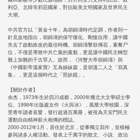
利亞、北韓等邪惡國家，對抗歐美文明國家及世界民主
大潮。
中共官方以「黃金十年」為胡錦濤時代定調，作者則一
針見血地指出，胡錦濤的保守僵化、剛愎自用，讓中國
失去了啟動政改的最佳時機。胡錦濤擊鼓傳花，素餐尸
位，不僅是導致中共亡黨的黨魁，更是讓中國民主轉型
難上加難的千古罪人。故而，《河蟹大帝胡錦濤》與
《中國影帝溫家寶》互為姊妹篇，是胡溫二人之「寫真
集」，更是這個時代之「照妖鏡」。
【關於作者】
余杰，1973年生於四川成都，2000年獲北大文學碩士學
位。1998年出版處女作《火與冰》，風靡大學校園，深
受青年讀者喜愛，發行超過百萬冊，被視為天安門民主
運動自由精神薪火相傳的標誌。
2000-2012年1月，居住於北京，從事獨立寫作，並積極
參與諸多人權活動。發表上千萬字的散文、小說、政治