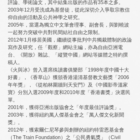
評論、學術論文，其中結集出版的作品有35本之多。
2003年12月受洗成為基督徒，從此深切介入爭取宗教信
仰自由的活動及公共神學之研究。
2005年，當選為獨立中文筆會理事、副會長，與劉曉波
一起努力突破中共對民間結社自由之限制。
2012年1月移居美國，繼續從事批判中共獨裁體制的政論
寫作及研究，任「觀察」網站主編，亦為自由亞洲電
台、《開放》雜誌、「縱覽中國」網站等媒體之特約撰
稿人。
《火與冰》曾入選席殊讀書俱樂部「1998年度中國十大
好書」，《香草山》獲頒香港湯清基督教文藝獎「2006
年年獎」，《從柏林圍牆到天安門》及《中國影帝溫家
寶》分別入選2009年度和2010年度「香港書獎」決選民
單。
2001年，獲得亞洲出版協會之「年度最佳評論獎」。
2003年，獲得紐約萬人傑基金會之「萬人傑文化新聞
獎」。
2012年，獲索爾仁尼琴參與創辦的紐約特雷恩基金會
（The Train Foundation）之「公民勇氣獎」（Civil