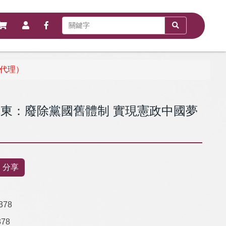
代理）
東：廢除黨國舊體制 實現憲政中國夢
）
分享
378
378