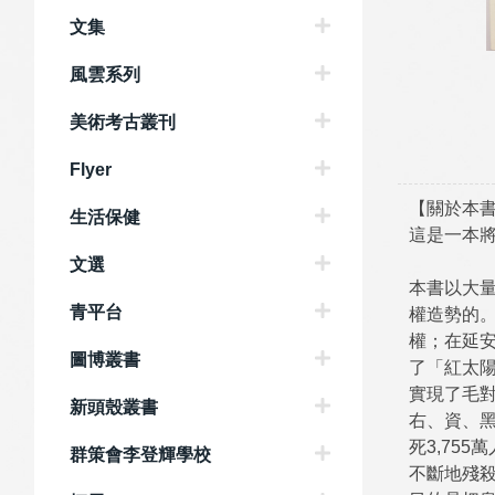
文集
風雲系列
美術考古叢刊
Flyer
【關於本
生活保健
這是一本
文選
本書以大
青平台
權造勢的
權；在延
圖博叢書
了「紅太
實現了毛
新頭殼叢書
右、資、
死3,75
群策會李登輝學校
不斷地殘