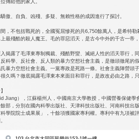
皇位傳給他的家人。
的驕傲、自負、凶殘、多疑、無賴性格的成因進行了探討。
間，不包括戰死的，全國冤屈慘死的共6,750餘萬人，是希特
界上最殘酷的殺人魔王。毛的罪惡滔天，是古今中外的千古一帝
深入揭露了毛澤東專制獨裁、殘酷野蠻、滅絕人性的滔天罪行，
、反科學、反社會、反人類的暴力空想社會主義，是徹頭徹尾的
毛氏暴力空想社會主義。一黨專政是死路一條。社會主義陣營頭
得很久嗎？徹底揭露毛澤東本來面目和罪行，是政改必由之路，
者】
vid Jiang），江蘇楊州人，中國南京大學教授，中國營養保
十餘部，分別在國內科學出版社、天津科技出版社、河南科技出
家科學院院士成果展」，十餘項獲國家專利權。專利中有九項被
國。
103 台北市大同區民樂街153-1號一樓