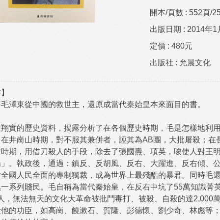
開本/頁數 :
552頁/2
出版日期 :
2014年
定價 :
480元
出版社 :
允晨文化
書】
將毛澤東從中國的救世主，還原成當代秦始皇本來面目的書。
量翔實的歷史資料，揭露分析了在各個歷史時期，毛是怎樣地利
。在井崗山時期，對不服其兼併者，誣其為AB團，大批屠殺；在
安時期，用借刀殺人的手段，除去了張國燾、項英，唆使人對王
陽」。執政後，通過：鎮反、反胡風、反右、大躍進、反右傾、
對全國人民全面的專制獨裁，成為世界上最殘酷的暴君。同時毛
黑一系列賤民。毛自稱為當代秦始皇，在反右中坑了55萬知識菁
5萬人，無法無天的文化大革命被批鬥毒打、被殺、自殺的達2,0
殺他的功臣，如高崗、饒漱石、賀隆、彭德懷、劉少奇、林彪等