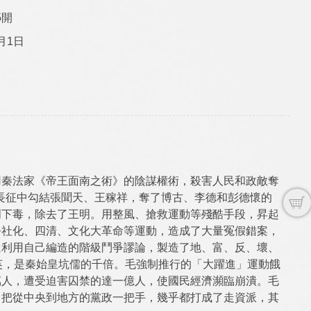
5開
1月1日
用秦法家《帝王面南之術》的陰謀權術，殺害人民和政敵奪
長征中勾結張聞天、王稼祥，奪了博古、李德和彭德懷的
明下毒，除去了王明。用整風、搶救運動等殘酷手段，昇起
公社化、四清、文化大革命等運動，造成了大量冤假錯案，
還利用自己編造的階級鬥爭謬論，製造了地、富、反、壞、
英，是秦始皇坑儒的千倍。毛強制推行的「大躍進」運動餓
00萬人，遭受迫害囚禁的達一億人，使國民經濟瀕臨崩潰。毛
；把從中央到地方的黨政一把手，幾乎都打成了走資派，其