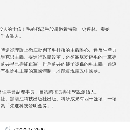
勒殺人的十倍！毛的殘忍手段超過希特勒、史達林、秦始
，千古罪人。
同時還從理論上徹底批判了毛杜撰的主觀唯心、違反生產力
假馬克思主義。要進行政體改革，必須徹底粉碎毛的一黨專
子蘇共早已壽終正寢，作為蘇共的徒子徒孫的毛主義，難道
只有根除毛主義的黨國體制，才能實現憲政中國夢。
健學會理事會副理事長，自我調控長壽術學說創始人。
版社、黑龍江科技出版社出版。科研成果有四十餘項；一項
評為「先進科技發明金獎」。
(02)2507-2606