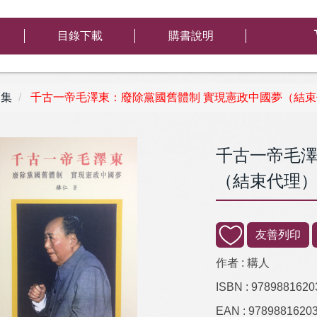
目錄下載
購書說明
集
千古一帝毛澤東：廢除黨國舊體制 實現憲政中國夢（結束
千古一帝毛澤
（結束代理
友善列印
作者 :
耩人
ISBN :
9789881620
EAN :
9789881620