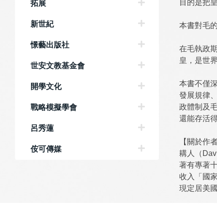
目的是把
拓展
新世紀
本書對毛
憬藝出版社
在毛執政期
皇，是世
世安文教基金會
本書不僅
開學文化
發展規律
政體制及
戰略模擬學會
還能存活
呂秀蓮
【關於作
侒可傳媒
耩人（Da
著有專著
收入「國
現定居美