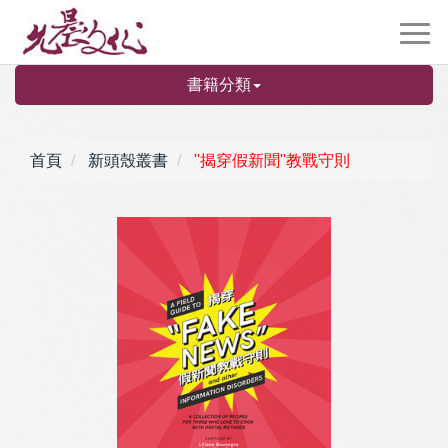
書籍分類
首頁
新頭殼叢書
''揭穿假新聞''教戰守則