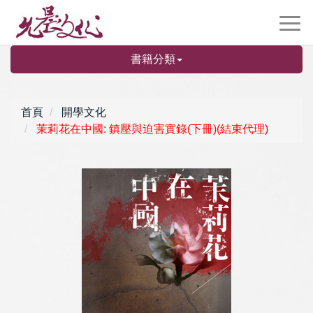
書籍分類
首頁
開學文化
茉莉花在中國: 鎮壓與迫害實錄(下冊)(結束代理)