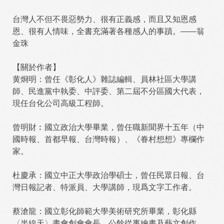
台灣人不但不畏惡勢力、很有正義感，而且又知恩感
恩、很有人情味，全書充滿著各種感人的事蹟。——翁
金珠
【關於作者】
黄烱明：曾任《彰化人》雜誌編輯、員林社區大學講
師、民進黨中執委、中評委、第二屆不分區國大代表，
現任台化公司高級工程師。
曾明財︰國立政治大學畢業，曾任職新聞界十五年（中
國時報、首都早報、台灣時報）、《眷村想想》專欄作
家。
杜慶承：國立中正大學政治學碩士，曾任民眾日報、台
灣日報記者、特派員、大學講師，現爲文字工作者。
蔡滄龍：國立彰化師範大學美術研究所畢業，彰化縣
〈半線天〉畫會創會會長，公餘從事繪畫及藝文創作。