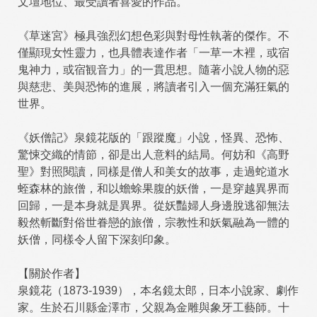
文壇地位、最受讀者喜愛的作品。
《草迷宮》極具強烈幻想色彩與對母性執著的傑作。不
僅顯現女性靈力，也具體表達作者「一草一木裡，或宿
鬼神力，或宿観音力」的一貫思想。隨著小說人物的惡
與慈悲、美與恐怖的進展，將讀者引入一個充滿狂氣的
世界。
《妖僧記》泉鏡花版的「跟蹤魔」小說，怪異、恐怖、
驚悚交織的情節，卻是出人意料的結局。何妨和《高野
聖》對照閱讀，同樣是僧人和美女的故事，走過蛇道水
蛭森林的旅僧，和以蟾蜍果腹的妖僧，一是穿越異界而
回歸，一是本身就是異界。從妖豔婦人身邊脫逃卻無法
毅然斬斷對俗世眷戀的旅僧，宗教性和妖氣融為一體的
妖僧，同樣令人留下深刻印象。
【關於作者】
泉鏡花（1873-1939），本名鏡太郎，日本小說家、劇作
家。生於石川縣金澤市，父親為金雕與象牙工藝師。十