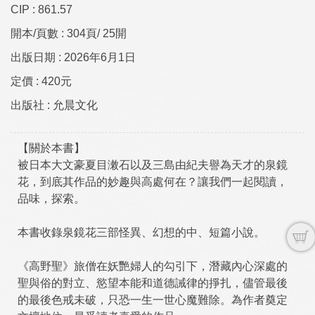
CIP :
861.57
開本/頁數 :
304頁/ 25開
出版日期 :
2026年6月1日
定價 :
420元
出版社 :
允晨文化
【關於本書】
被日本大文豪夏目潄石以及三島由紀夫譽為天才的泉鏡
花，到底其作品的妙趣與高處何在？讓我們一起閱讀，
品味，探索。
本書收錄泉鏡花三部怪異、幻想的中、短篇小說。
《高野聖》旅僧在妖艷婦人的勾引下，潛藏內心深處的
聖與俗的對立、慾望本能和道德誡律的掙扎，儘管最後
的最後色戒未破，只恐一生一世心魔難除。為作者奠定