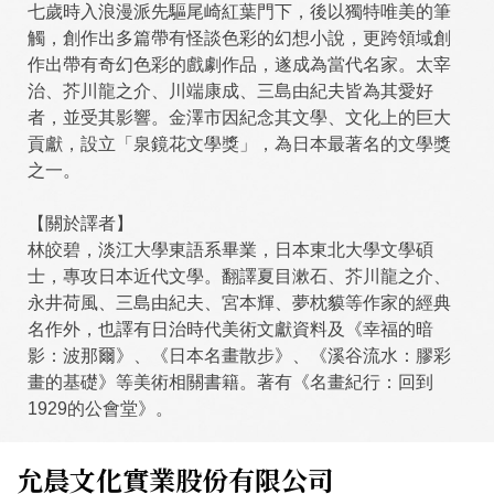
七歲時入浪漫派先驅尾崎紅葉門下，後以獨特唯美的筆
觸，創作出多篇帶有怪談色彩的幻想小說，更跨領域創
作出帶有奇幻色彩的戲劇作品，遂成為當代名家。太宰
治、芥川龍之介、川端康成、三島由紀夫皆為其愛好
者，並受其影響。金澤市因紀念其文學、文化上的巨大
貢獻，設立「泉鏡花文學獎」，為日本最著名的文學獎
之一。
【關於譯者】
林皎碧，淡江大學東語系畢業，日本東北大學文學碩
士，專攻日本近代文學。翻譯夏目漱石、芥川龍之介、
永井荷風、三島由紀夫、宮本輝、夢枕貘等作家的經典
名作外，也譯有日治時代美術文獻資料及《幸福的暗
影：波那爾》、《日本名畫散步》、《溪谷流水：膠彩
畫的基礎》等美術相關書籍。著有《名畫紀行：回到
1929的公會堂》。
允晨文化實業股份有限公司