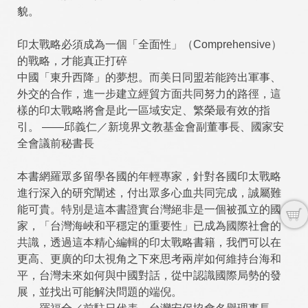
貌。
印太戰略必須成為一個「全面性」（Comprehensive）
的戰略，才能真正打碎
中國「東升西降」的夢想。而美日同盟若能跨出軍事、
外交的合作，進一步建立經貿方面共同努力的路徑，這
樣的印太戰略將會是此一區域安定、繁榮最有效的指
引。 ——邱義仁／新境界文教基金會副董事長、國家安
全會議前秘書長
本書網羅眾多留學各國的年輕專家，針對各國印太戰略
進行深入的研究闡述，付出眾多心血共同完成，誠屬難
能可貴。特別是這本書證實台灣絕非是一個被孤立的國
家，「台灣海峽和平穩定的重要性」已成為國際社會的
共識，透過這本精心編輯的印太戰略書籍，我們可以在
更高、更廣的印太視角之下來思考兩岸如何維持台海和
平，台灣未來如何與中國對話，從中認識國際局勢的發
展，並找出可能解決問題的端倪。