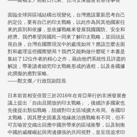
——羅福全／前駐日代表、台灣安保協會名譽理事長
面臨全球與區域結構出現變化，台灣應該重新思考自己
的定位，要有自己的印太戰略，以此作為與其他國家往
來的原則和依據，並依據戰略來發展我國國防、安全和
經濟。我們希望與國民一同來了解印太戰略，並回頭反
視自身，台灣在國際現況中的處境如何？應該怎麼去面
對和處理這些國際變局？我們又能夠做什麼呢？本書是
集結了12位作者的精心之作，藉由他們系統性且詳盡的
解說，帶著讀者細究印太戰略形成的過程，以及各國據
此撰擬的應對策略。
——鄭文燦／行政院副院長
日本前首相安倍晉三於2016年在肯亞舉行的非洲發展會
議上提出「自由且開放的印太戰略」，後續許多國家也
先後提出類似戰略，陸續對印太區域擴大布局。各國印
太戰略，因其歷史因素及地緣政治挑戰略有不同，但不
可言喻皆交織出回應中國所帶來的區域衝擊，以及制衡
中國的威權崛起與周邊擴張的共同視野，並呈現追求印