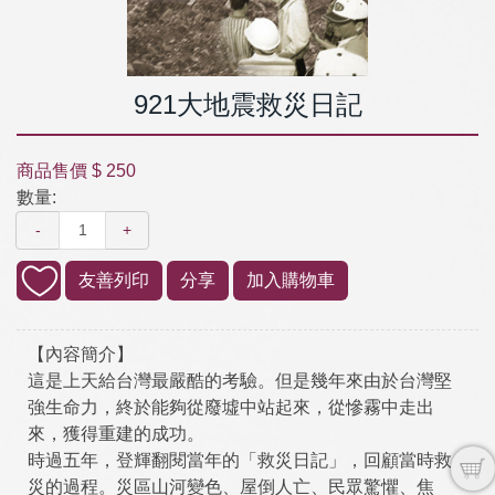
921大地震救災日記
商品售價
$ 250
數量:
-
+
友善列印
分享
加入購物車
【內容簡介】
這是上天給台灣最嚴酷的考驗。但是幾年來由於台灣堅
強生命力，終於能夠從廢墟中站起來，從慘霧中走出
來，獲得重建的成功。
時過五年，登輝翻閱當年的「救災日記」，回顧當時救
災的過程。災區山河變色、屋倒人亡、民眾驚懼、焦