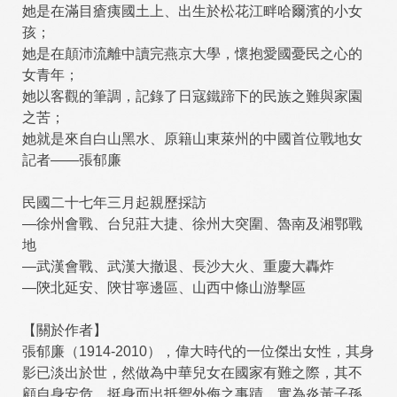
她是在滿目瘡痍國土上、出生於松花江畔哈爾濱的小女
孩；
她是在顛沛流離中讀完燕京大學，懷抱愛國憂民之心的
女青年；
她以客觀的筆調，記錄了日寇鐵蹄下的民族之難與家園
之苦；
她就是來自白山黑水、原籍山東萊州的中國首位戰地女
記者——張郁廉
民國二十七年三月起親歷採訪
—徐州會戰、台兒莊大捷、徐州大突圍、魯南及湘鄂戰
地
—武漢會戰、武漢大撤退、長沙大火、重慶大轟炸
—陝北延安、陝甘寧邊區、山西中條山游擊區
【關於作者】
張郁廉（1914-2010），偉大時代的一位傑出女性，其身
影已淡出於世，然做為中華兒女在國家有難之際，其不
顧自身安危，挺身而出抵禦外侮之事蹟，實為炎黃子孫