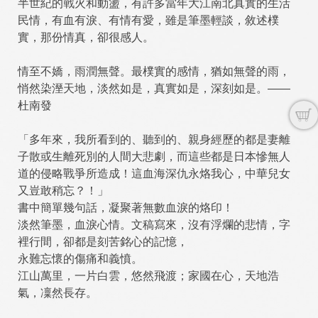
半世紀的戰火和動盪，有許多當年大江南北真實的生活
民情，有血有淚、有情有愛，雖是筆墨輕談，敘述樸
實，那份情真，卻很感人。
情至不嬌，雨潤無聲。最樸實的感情，猶如無聲的雨，
悄然染溼天地，淡然如是，真實如是，深刻如是。——
杜南發
「多年來，我所看到的、聽到的、親身經歷的都是妻離
子散或生離死別的人間大悲劇，而這些都是日本慘無人
道的侵略戰爭所造成！這血海深仇永烙我心，中華兒女
又豈敢稍忘？！」
書中簡單幾句話，凝聚著無數血淚的烙印！
淡然筆墨，血淚心情。文稿寫來，沒有浮爛的悲情，字
裡行間，卻都是刻苦銘心的記憶，
永難忘懷的傷痛和義憤。
江山萬里，一片白雲，悠然飛渡；家國在心，天地浩
氣，凜然長存。