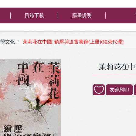
目錄下載
購書說明
學文化
茉莉花在中國: 鎮壓與迫害實錄(上冊)(結束代理)
茉莉花在中國
友善列印