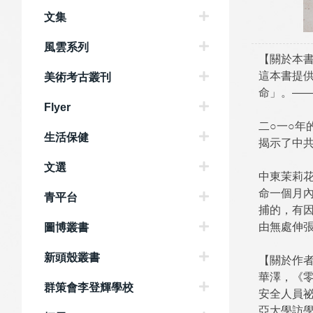
文集
風雲系列
【關於本
這本書提
美術考古叢刊
命」。——
Flyer
二○一○
生活保健
揭示了中共
文選
中東茉莉
命一個月
青平台
捕的，有
由無處伸
圖博叢書
新頭殼叢書
【關於作
華澤，《
群策會李登輝學校
安全人員
亞大學訪