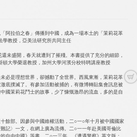
免「阿拉伯之春」傳播到中國，成為一場本土的「茉莉花革
大學法學教授，亞美法研究所共同主任
花還未盛開，春天就遭到了摧殘。本書提供了充分的細節，
普林斯頓大學榮退教授，加州大學河濱分校特聘講座教授
後未必是理想世界，卻撼動了全世界。西風東漸，茉莉花革
被澈底撲滅了。有參加活動被捕的，有微博轉貼集會訊息被
個中國茉莉花鬥士的故事，少了慷慨激昂的流血，多的是自
十餘部。因參與中國維權活動，二○一○年十月被中國國家
難記〉一文，在網上廣為流傳。二○一一年赴美國哥倫比
的自由中國》等書。二○一三年，《遭遇警察》英文版：