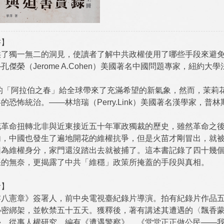
書】
供了獨一無二的洞見，使讀者了解中共政權使用了哪些手段來避
孔傑榮（Jerome A.Cohen）美國著名中國問題專家，紐約
年的「阿拉伯之春」給全球帶來了充滿希望的新氣象，然而，茉莉
的恐怖統治。——林培瑞（Perry.Link）美國著名漢學家，
花革命扭轉北非與近東接近五十年軍政獨裁的歷史，雖然革命之
內，中國也發生了遍地開花的維權抗爭，但是火苗才剛冒出，就
因為維權身分，家門還沒踏出去就被捕了。這本書記錄了四十幾
張的無奈，更揭露了中共「維穩」政策所掩蓋的手段與真相。
者】
零八憲章》簽署人，前中央電視臺紀錄片導演。拍有紀錄片作品五
祕密綁架，並軟禁五十五天。獲釋後，著有講述其遭遇的〈飄香蒙
學，從事人權研究，編有《遭遇警察》、《堂堂正正做公民——我