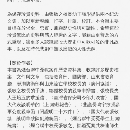
品」，流通不廣。
為保存珍貴史料，由張敏之校長幼子張彤提供兩本紀念
文集，加以重新整編、打字、排版、校訂。本合輯主要
目標在於求全、忠實，兼顧歷史性與可讀性，希望這些
珍貴無比的史料與感人肺腑的文字，能藉由更普及的方
式重現，讓更多人認識那段大歷史中可歌可泣的非凡故
事，以及在時代悲劇中難以磨滅的人性光輝。
【關於作者】
本書為煙台聯中冤獄案件歷史資料集，收錄許多歷史檔
案、文件與文章，包括教育部、國防部、山東省教育
廳、澎湖防衛部與山東流亡學校校長的〈廣州協議〉，
張敏之校長的手跡，鄒鑑校長的親筆申辯書，張校長夫
人王培五的求援信，〈臺灣省保安司令部判決書〉，國
大代表談明華的〈上 總裁報告〉，〈斐議長鳴宇致張參
軍公度親筆函（附證明二十六件）〉，〈國大代表張敬
塘、談明華致陳副總統函〉，〈煙台聯中受冤學生上 總
統書〉，〈煙台聯中校長張敏之、鄒鑑冤案共株連師生