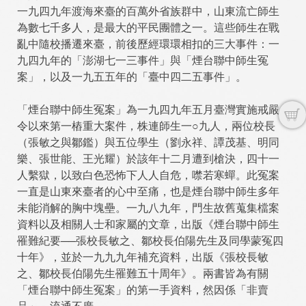
一九四九年渡海來臺的百萬外省族群中，山東流亡師生
為數七千多人，是最大的平民團體之一。這些師生在戰
亂中隨校播遷來臺，前後歷經環環相扣的三大事件：一
九四九年的「澎湖七一三事件」與「煙台聯中師生冤
案」，以及一九五五年的「臺中四二五事件」。
「煙台聯中師生冤案」為一九四九年五月臺灣實施戒嚴
令以來第一樁重大案件，株連師生一○九人，兩位校長
（張敏之與鄒鑑）與五位學生（劉永祥、譚茂基、明同
樂、張世能、王光耀）於該年十二月遭到槍決，四十一
人繫獄，以致白色恐怖下人人自危，噤若寒蟬。此冤案
一直是山東來臺者的心中至痛，也是煙台聯中師生多年
未能消解的胸中塊壘。一九八九年，門生故舊蒐集檔案
資料以及相關人士和家屬的文章，出版《煙台聯中師生
罹難紀要──張校長敏之、鄒校長伯陽先生及同學蒙冤四
十年》，並於一九九九年補充資料，出版《張校長敏
之、鄒校長伯陽先生罹難五十周年》。兩書皆為有關
「煙台聯中師生冤案」的第一手資料，然因係「非賣