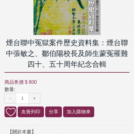
煙台聯中冤獄案件歷史資料集：煙台聯
中張敏之、鄒伯陽校長及師生蒙冤罹難
四十、五十周年紀念合輯
商品售價
$ 800
數量:
-
+
友善列印
分享
加入購物車
【關於本書】