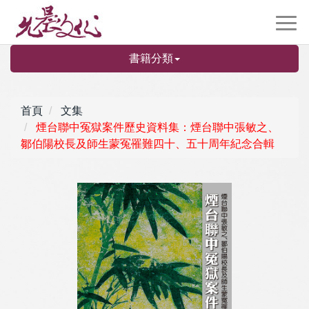
書籍分類
首頁
文集
煙台聯中冤獄案件歷史資料集：煙台聯中張敏之、
鄒伯陽校長及師生蒙冤罹難四十、五十周年紀念合輯