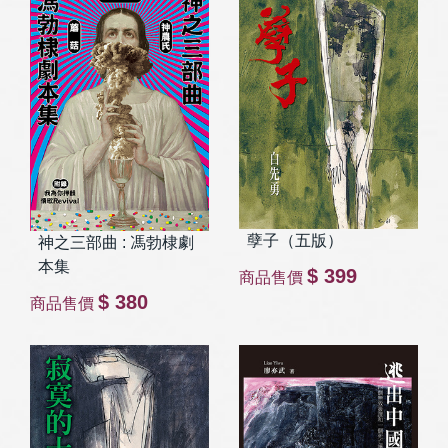
孽子（五版）
神之三部曲 : 馮勃棣劇
本集
$ 399
商品售價
$ 380
商品售價