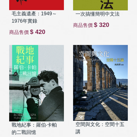
毛主義遺產：1949～
一次搞懂簡明中文法
1976年實錄
$ 320
商品售價
$ 420
商品售價
空間與文化：空間十五
戰地紀事：羅伯‧卡帕
講
的二戰回憶