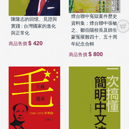
煙台聯中冤獄案件歷史
陳隆志的回憶、見證與
資料集：煙台聯中張敏
實踐 : 台灣國家的進化
之、鄒伯陽校長及師生
與正常化
蒙冤罹難四十、五十周
$ 420
商品售價
年紀念合輯
$ 800
商品售價