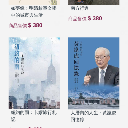
南方行過
如夢錄：明清敘事文學
中的城市與生活
$ 380
商品售價
$ 380
商品售價
紐約的雨：卡繆旅行札
大厝內的人生：黃崑虎
記
回憶錄