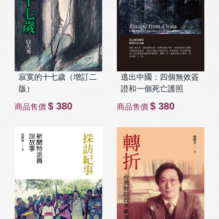
寂寞的十七歲（增訂二
逃出中國：四個無效簽
版）
證和一個死亡護照
$ 380
$ 380
商品售價
商品售價