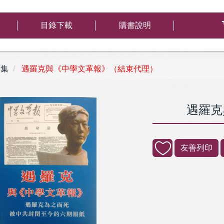
目錄下載
購書說明
集
遇羅克與《中學文革報》（結束代理）
遇羅克
友善列印