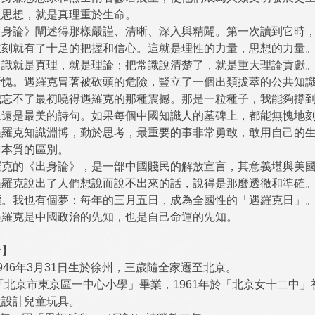
之思想，就是真理重於生命。
出身論》闡述得那樣嚴謹、清晰、深入與精闢。第一次讀到它時
立刻就有了十足的把握和信心。這就是理性的力量，思想的力量
常識就是真理，就是理論；把常識說清楚了，就是重大理論貢獻
慚愧。遇羅克冒著被砍頭的危險，豎立了一個出類拔萃的公共知
我忘不了最初曉得遇羅克的那種震撼。那是一粒種子，我能夠撐
永遠是最美的詩句。如果每個中國知識人的墓碑上，都能無愧地
遇羅克知識淵博，勤於思考，最重要的事非常勇敢，敢用自己的
有本質的區別。
羅克的《出身論》，是一部中國賤民的解放宣言，其意義堪與美
遇羅克說出了人們想說而說不出來的話，說得是那麼透徹和準確
價。我也有個夢：每年的三月五日，成為全國性的「遇羅克日」
遇羅克是中國政治的先知，也是自己命運的先知。
者】
946年3月31日生於徐州，三歲隨全家遷至北京。
於「北京市東京區一中心小學」畢業，1961年於「北京女十二中
廠設計兒童玩具。