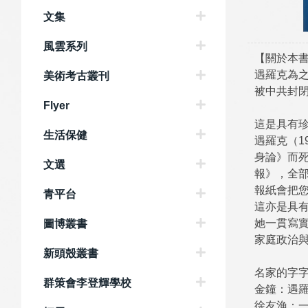
文集
風雲系列
【關於本
遇羅克為
美術考古叢刊
被中共封
Flyer
這是具有
生活保健
遇羅克（1
身論》而死
文選
報》，全
報紙會把
青平台
這亦是具
她一貫寫
圖博叢書
家庭政治
新頭殼叢書
名家的字
群策會李登輝學校
金鐘：遇
徐友漁：