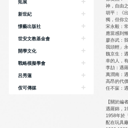
拓展
神，自由
胡平：《
新世紀
獨，但你
憬藝出版社
宋永毅：
應當感到
世安文教基金會
廖亦武：
我頭輕」
開學文化
魏京生：
幸的人，
戰略模擬學會
李劼：遇
萬潤南：
呂秀蓮
高昂的代
侒可傳媒
任不寐：
【關於編
遇羅錦，1
1958年
配在玩具