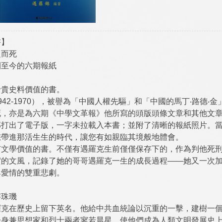
書】
之而死
閉至今的六期報紙
珍貴史料價值的書。
942-1970），被譽為「中國人權先驅」和「中國的馬丁‧路德
，亦是為六期《中學文革報》他所寫的頭版頭條文章和其他文章
部打出了電子版，一字未拉載入本書；並附了清晰的報紙照片。
您帶進那活生生的時代，讓您有如親臨其境般地體會。
有文學價值的書。不僅有遇羅克生前僅僅保存下的，作為判他死
實的文風，記錄了她的哥哥遇羅克一生的成長過程——她又一次
與愛情的雙重悲劇。
字珠璣
羅克在歷史上留下英名。他給中共血統論以沉重的一擊，建樹一
一身兼思想家和烈士兩者寥若晨星，使他們成為人類文明發展史