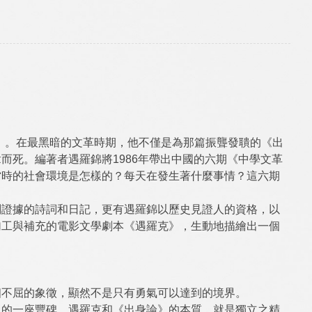
‧金」。在最黑暗的文革時期，他不僅是為那篇振聾發聵的《出
而死。編著者遇羅錦將1986年帶出中國的六期《中學文革
當時的社會環境是怎樣的？每天在發生著什麼事情？這六期
刑證據的詩詞和日記，更有遇羅錦以歷史見證人的資格，以
加工與補充的電影文學劇本《遇羅克》，生動地描繪出一個
個不屈的象徵，顯然不是只有勇氣可以達到的境界。
上的一座豐碑。遇羅克和《出身論》的本質，就是獨立之精