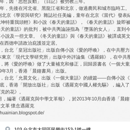
1969年，因「思想反動」（日記）被勞教三年。
1979年，先後在河北省、黑龍江省和北京，做過農民和城市臨時工。
調到北京《學習與研究》雜誌社任美編，童年在北京《當代》發表
乾坤特重我頭輕》和小說《春天的童話》，《春天的童話》旋即
天的童話》的批判，被中共輿論誣指為「墮落的女人」，直到今
篇小說及一些文章。《冬天的童話》與《春天的童話》被譯成英
2月在西德申請政治庇護並定居。
3月，台北「皇冠出版社」出版自傳小說《愛的呼喚》，在中共壓力
日本東京「現代文學研究所」出版中外評論集《遇羅錦》，在中共
2月，將《愛的呼喚》做了大量補充和修正，回歸原書名《一個大童話我
09年3月，香港「晨鐘書局」出版。
3月，台北「允晨文化」出版《一個大童話》的續篇——自傳小說
8月底，香港「開放出版社」出版《遇羅克中國人權先驅》，編入
羅克的花》。
11月，編著《遇羅克與中學文革報》，於2013年10月由香港「晨
文革 懷念遇羅克
anhuainian.blogspot.de/
103 台北市大同區民樂街153-1號一樓